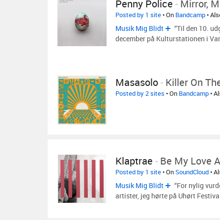
Penny Police
-
Mirror, M
Posted by 1 site
• On
Bandcamp
• Al
Musik Mig Blidt
“Til den 10. ud
december på Kulturstationen i Va
Masasolo
-
Killer On Th
Posted by 2 sites
• On
Bandcamp
• A
Klaptrae
-
Be My Love Ac
Posted by 1 site
• On
SoundCloud
• A
Musik Mig Blidt
“For nylig vurd
artister, jeg hørte på Uhørt Festiva