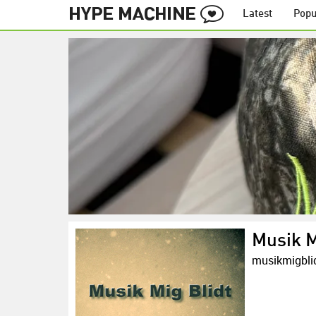
Latest
Popu
Musik M
musikmigbli