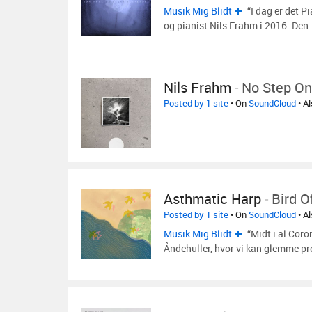
Musik Mig Blidt
“I dag er det P
og pianist Nils Frahm i 2016. Den
Nils Frahm
-
No Step On
Posted by 1 site
• On
SoundCloud
• A
Asthmatic Harp
-
Bird O
Posted by 1 site
• On
SoundCloud
• A
Musik Mig Blidt
“Midt i al Coro
Åndehuller, hvor vi kan glemme pr