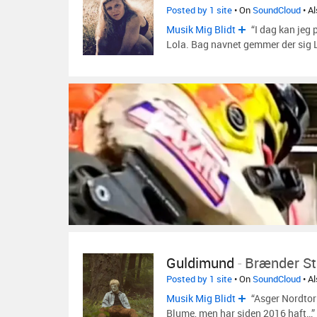
Posted by 1 site
• On
SoundCloud
• A
Musik Mig Blidt
“I dag kan jeg 
Lola. Bag navnet gemmer der sig
Guldimund
-
Brænder St
Posted by 1 site
• On
SoundCloud
• A
Musik Mig Blidt
“Asger Nordtor
Blume, men har siden 2016 haft…”