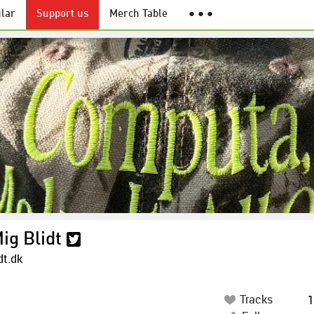
lar
Support us
Merch Table
● ● ●
ig Blidt
dt.dk
Tracks
1