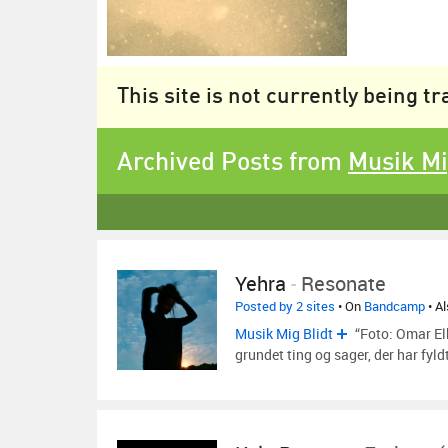
This site is not currently being t
Archived Posts from
Musik Mi
Yehra
-
Resonate
Posted by 2 sites
• On
Bandcamp
• A
Musik Mig Blidt
“Foto: Omar Elk
grundet ting og sager, der har fyld