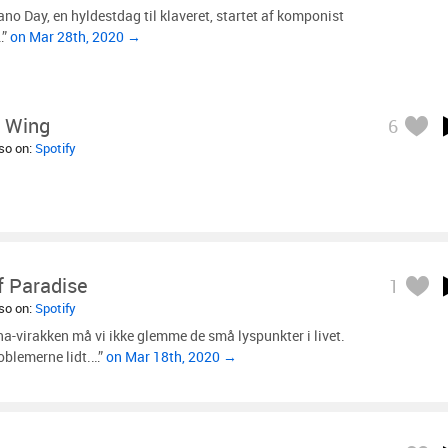
iano Day, en hyldestdag til klaveret, startet af komponist
…”
on Mar 28th, 2020 →
 Wing
6
lso on:
Spotify
f Paradise
1
lso on:
Spotify
na-virakken må vi ikke glemme de små lyspunkter i livet.
oblemerne lidt.…”
on Mar 18th, 2020 →