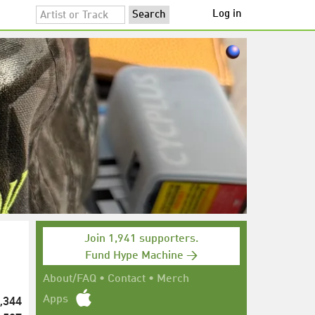
Log in
Join 1,941 supporters.
Fund Hype Machine →
About/FAQ
•
Contact
•
Merch
,344
Apps