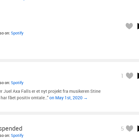
lso on:
Spotify
1
lso on:
Spotify
r Juel Axa Falls er et nyt projekt fra musikeren Stine
 har fået positiv omtale…”
on May 1st, 2020 →
spended
5
lso on:
Spotify