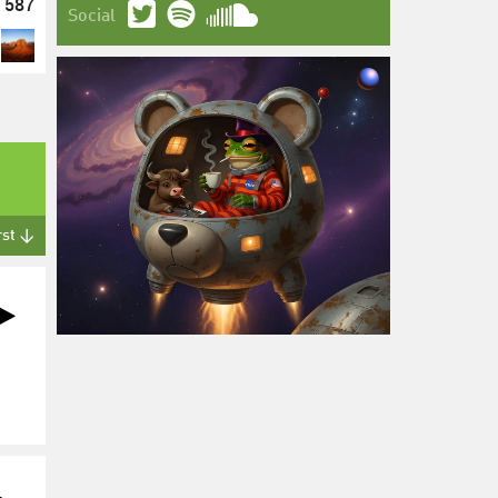
587
Social
rst ↓