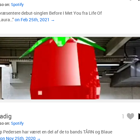
lso on:
Spotify
præsentere debut-singlen Before I Met You fra Life Of
 Laura…”
on Feb 25th, 2021 →
adig
1
lso on:
Spotify
p Pedersen har været en del af de to bands TÅRN og Blaue
on Nov 25th, 2020 →