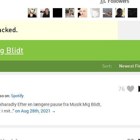
Followers
racked.
g Blidt
Sort:
Newest Fi
76
lso on:
Spotify
haradly Efter en længere pause fra Musik Mig Blidt,
t i mit…”
on Aug 28th, 2021 →