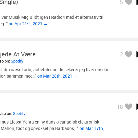
Single)
5
var Musik Mig Blidt igen i Radio4 med et alternativ til
jeg…”
on Apr 21st, 2021 →
ejede At Være
2
lso on:
Spotify
et din næse forbi, anbefaler og dissekerer jeg hver onsdag
dio4 sammen med…”
on Mar 28th, 2021 →
18
Also on:
Spotify
smus Liebst Yehra en ny dansk/canadisk elektronisk
 Mahon, født og opvokset på Barbados,…”
on Mar 17th,