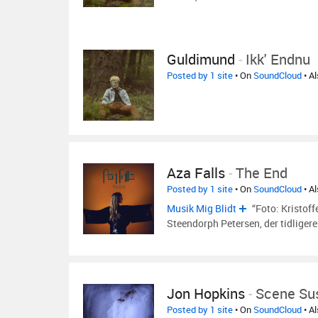
Guldimund
-
Ikk' Endnu
Posted by 1 site
• On
SoundCloud
• A
Aza Falls
-
The End
Posted by 1 site
• On
SoundCloud
• A
Musik Mig Blidt
“Foto: Kristoffe
Steendorph Petersen, der tidligere
Jon Hopkins
-
Scene Su
Posted by 1 site
• On
SoundCloud
• A