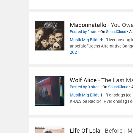
Madonnatello
-
You Owe
Posted by 1 site
• On
SoundCloud
• A
Musik Mig Blidt
“Hver onsdag k
anbefale “Ugens Alternative Ban
2021 →
Wolf Alice
-
The Last M
Posted by 3 sites
• On
SoundCloud
• 
Musik Mig Blidt
“I onsdags jeg 
KRÆS på Radio4. Hver onsdag i
Life Of Lola
-
Before I M