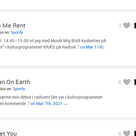
 Me Rent
3
lso on:
Spotify
l. 14.45–15.00 vil jeg med Musik Mig Blidt-kasketten på
ger” i kulturprogrammet KRÆS på Radio4…”
on Mar 11th,
an On Earth
4
Also on:
Spotify
sørme min debut i radioen! Det var i kulturprogrammet
 den kommende…”
on Mar 7th, 2021 →
et You
4