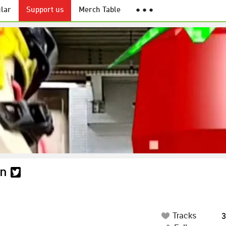
lar
Support us
Merch Table
● ● ●
on
Tracks
3