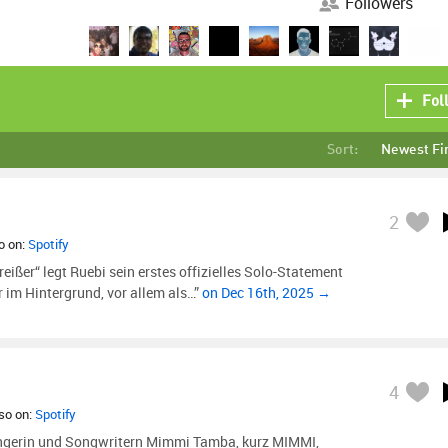
Followers
Fol
Sort:
Newest Fi
2
so on:
Spotify
ißer“ legt Ruebi sein erstes offizielles Solo-Statement
 im Hintergrund, vor allem als…”
on Dec 16th, 2025 →
4
lso on:
Spotify
ngerin und Songwritern Mimmi Tamba, kurz MIMMI,