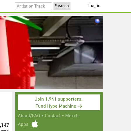
Log in
Join 1,941 supporters.
Fund Hype Machine →
About/FAQ
•
Contact
•
Merch
,147
Apps