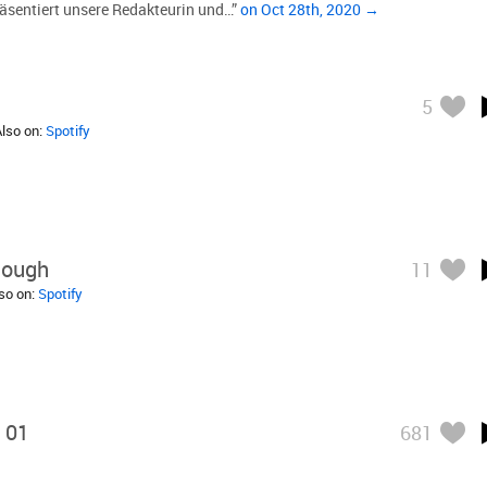
räsentiert unsere Redakteurin und…”
on Oct 28th, 2020 →
5
Also on:
Spotify
nough
11
lso on:
Spotify
 01
681