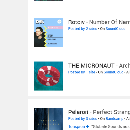
Rotciv
-
Number Of Name
Posted by 2 sites
• On
SoundCloud
THE MICRONAUT
-
Arc
Posted by 1 site
• On
SoundCloud
• A
Pølaroit
-
Perfect Stran
Posted by 3 sites
• On
Bandcamp
• A
Tonspion
“Globale Sounds aus 