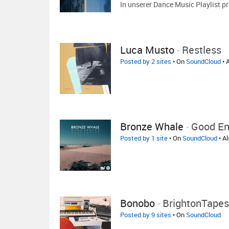
In unserer Dance Music Playlist p
Luca Musto
-
Restless
Posted by 2 sites
• On
SoundCloud
• 
Bronze Whale
-
Good E
Posted by 1 site
• On
SoundCloud
• A
Bonobo
-
BrightonTapes
Posted by 9 sites
• On
SoundCloud