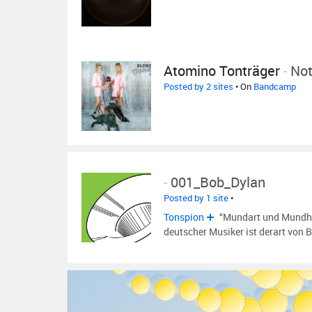
Atomino Tonträger
-
Not
Posted by 2 sites
• On
Bandcamp
-
001_Bob_Dylan
Posted by 1 site
•
Tonspion
“Mundart und Mundha
deutscher Musiker ist derart von 