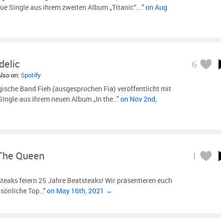
neue Single aus ihrem zweiten Album „Titanic“.…”
on Aug
delic
6
Also on:
Spotify
ische Band Fieh (ausgesprochen Fia) veröffentlicht mit
Single aus ihrem neuen Album „In the…”
on Nov 2nd,
The Queen
1
steaks feiern 25 Jahre Beatsteaks! Wir präsentieren euch
rsönliche Top…”
on May 16th, 2021 →