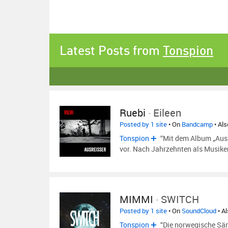
Latest Posts from
Tonspion
Ruebi
-
Eileen
Posted by 1 site
• On
Bandcamp
• Al
Tonspion
“Mit dem Album „Ausre
vor. Nach Jahrzehnten als Musiker
MIMMI
-
SWITCH
Posted by 1 site
• On
SoundCloud
• A
Tonspion
“Die norwegische Sä