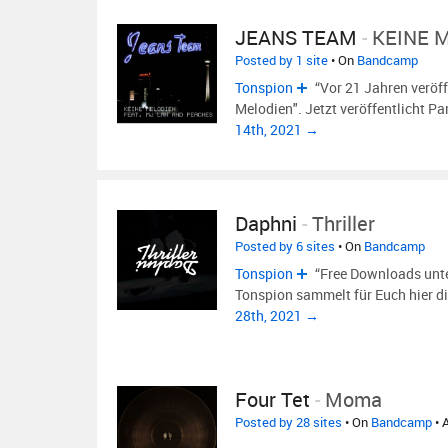
JEANS TEAM
-
KEINE M
Posted by 1 site
• On
Bandcamp
Tonspion
“Vor 21 Jahren veröff
Melodien". Jetzt veröffentlicht Pa
14th, 2021 →
Daphni
-
Thriller
Posted by 6 sites
• On
Bandcamp
Tonspion
“Free Downloads unte
Tonspion sammelt für Euch hier 
28th, 2021 →
Four Tet
-
Moma
Posted by 28 sites
• On
Bandcamp
• 