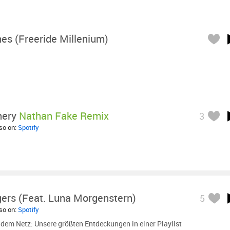
s (Freeride Millenium)
hery
Nathan Fake Remix
3
lso on:
Spotify
gers (feat. Luna Morgenstern)
5
lso on:
Spotify
dem Netz: Unsere größten Entdeckungen in einer Playlist