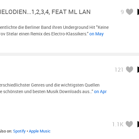
ELODIEN...1,2,3,4, FEAT ML LAN
9
entlichte die Berliner Band ihren Underground Hit "Keine
rov Stelar einen Remix des Electro-Klassikers.”
on May
121
rschiedlichster Genres und die wichtigsten Quellen
die schönsten und besten Musik Downloads aus…”
on Apr
1.1K
Also on:
Spotify
•
Apple Music