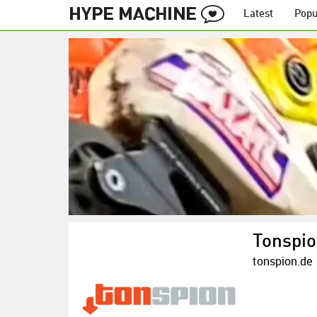
Latest
Popu
Tonspi
tonspion.de