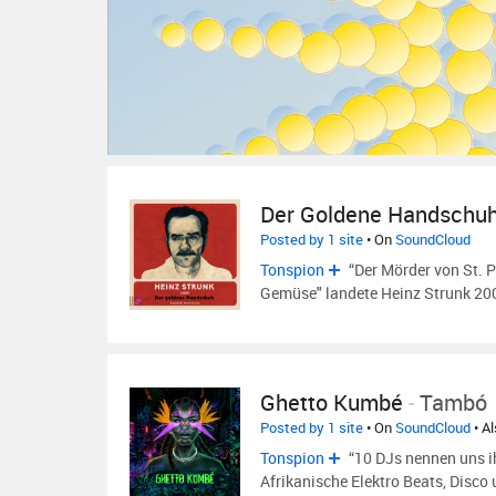
Der Goldene Handschu
Posted by 1 site
• On
SoundCloud
Tonspion
“Der Mörder von St. 
Gemüse" landete Heinz Strunk 200
Ghetto Kumbé
-
Tambó
Posted by 1 site
• On
SoundCloud
• A
Tonspion
“10 DJs nennen uns i
Afrikanische Elektro Beats, Disco