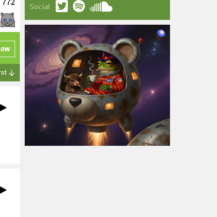
772
Social
low
rst ↓