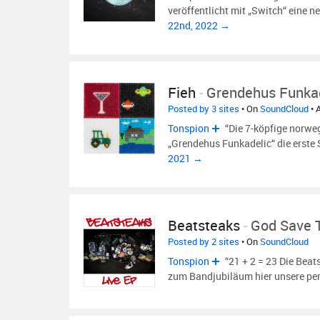
veröffentlicht mit „Switch“ eine 
22nd, 2022 →
Fieh
-
Grendehus Funka
Posted by 3 sites
• On
SoundCloud
• 
Tonspion
“Die 7-köpfige norweg
„Grendehus Funkadelic“ die erste 
2021 →
Beatsteaks
-
God Save 
Posted by 2 sites
• On
SoundCloud
Tonspion
“21 + 2 = 23 Die Beat
zum Bandjubiläum hier unsere pe